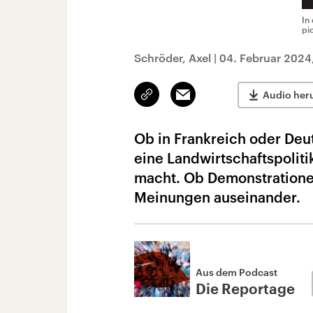
In
pi
Schröder, Axel
|
04. Februar 2024
Link
Email
Audio her
kopieren/teilen
Ob in Frankreich oder Deu
eine Landwirtschaftspoliti
macht. Ob Demonstrationen
Meinungen auseinander.
Aus dem Podcast
Die Reportage