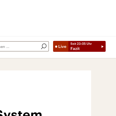
Seit
23:05
Uhr
Live
Fazit
 System