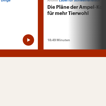
r Dinge
Label für Schweinefleisch
Die Pläne der Ampel-Koal
für mehr Tierwohl
18:49 Minuten