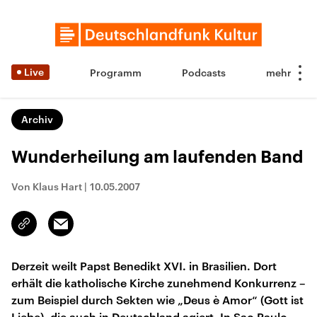
Live
Programm
Podcasts
Archiv
Wunderheilung am laufenden Band
Von Klaus Hart
|
10.05.2007
Email
Link
kopieren/teilen
Derzeit weilt Papst Benedikt XVI. in Brasilien. Dort
erhält die katholische Kirche zunehmend Konkurrenz –
zum Beispiel durch Sekten wie „Deus è Amor“ (Gott ist
Liebe), die auch in Deutschland agiert. In Sao Paulo,