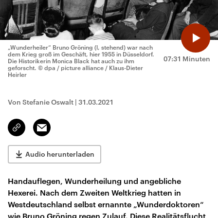
„Wunderheiler“ Bruno Gröning (l, stehend) war nach
dem Krieg groß im Geschäft, hier 1955 in Düsseldorf.
07:31 Minuten
Die Historikerin Monica Black hat auch zu ihm
geforscht.
© dpa / picture alliance / Klaus-Dieter
Heirler
Von Stefanie Oswalt
|
31.03.2021
Email
Link
kopieren/teilen
Audio herunterladen
Handauflegen, Wunderheilung und angebliche
Hexerei. Nach dem Zweiten Weltkrieg hatten in
Westdeutschland selbst ernannte „Wunderdoktoren“
wie Bruno Gröning regen Zulauf. Diese Realitätsflucht