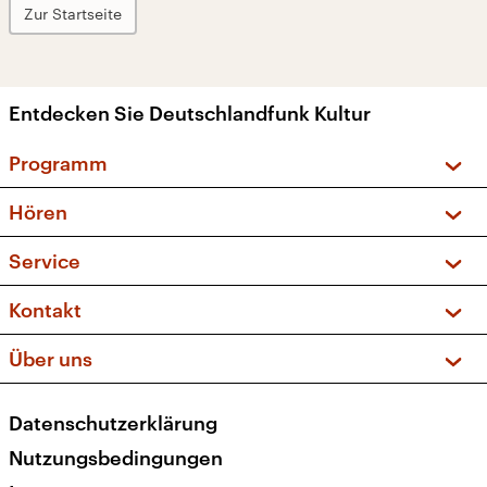
Zur Startseite
Entdecken Sie Deutschlandfunk Kultur
Programm
Vorschau und Rückschau
Hören
Sendungen und Podcasts
Livestream
Service
Musikliste
Frequenzen (UKW + DAB+)
FAQ
Kontakt
Kakadu – Das Kinderprogramm
Apps
Archiv
Hörerservice
Über uns
Newsletter
Social Media
Deutschlandradio
RSS
Datenschutzerklärung
Presse
Veranstaltungen
Nutzungsbedingungen
Karriere