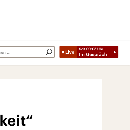
Seit
09:05
Uhr
Live
Im Gespräch
keit“