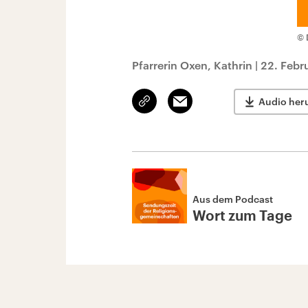
© 
Pfarrerin Oxen, Kathrin
|
22. Febr
Link
Email
Audio her
kopieren/teilen
Aus dem Podcast
Wort zum Tage