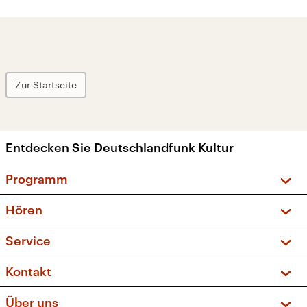
Zur Startseite
Entdecken Sie Deutschlandfunk Kultur
Programm
Vorschau und Rückschau
Hören
Sendungen und Podcasts
Livestream
Service
Musikliste
Frequenzen (UKW + DAB+)
FAQ
Kontakt
Kakadu – Das Kinderprogramm
Apps
Archiv
Hörerservice
Über uns