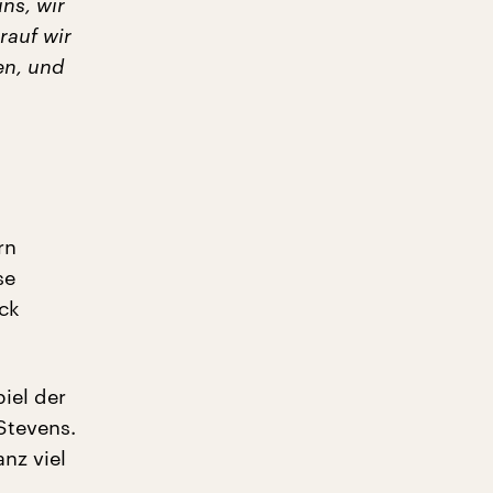
ns, wir
rauf wir
en, und
rn
se
uck
piel der
 Stevens.
nz viel