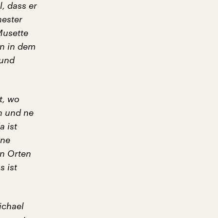
l, dass er
hester
Musette
en in dem
 und
t, wo
n und ne
a ist
ine
n Orten
 ist
ichael