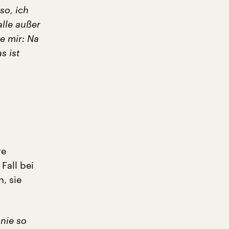
so, ich
lle außer
e mir: Na
s ist
re
Fall bei
, sie
 nie so