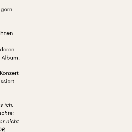
n
 gern
ihnen
nderen
s Album.
 Konzert
ssiert
s ich,
achte:
ar nicht
DOR