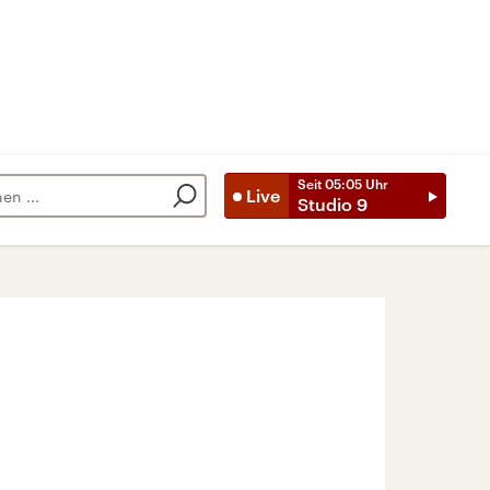
Seit
05:05
Uhr
Live
Studio 9