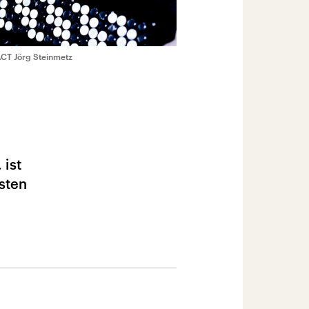
CT Jörg Steinmetz
 ist
isten