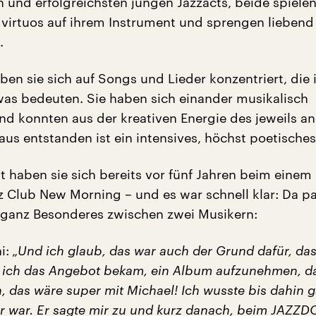
 und erfolgreichsten jungen Jazzacts, beide spiele
 virtuos auf ihrem Instrument und sprengen liebend
.
n sie sich auf Songs und Lieder konzentriert, die 
was bedeuten. Sie haben sich einander musikalisch
d konnten aus der kreativen Energie des jeweils a
aus entstanden ist ein intensives, höchst poetische
t haben sie sich bereits vor fünf Jahren beim einem
zz Club New Morning – und es war schnell klar: Da pa
ganz Besonderes zwischen zwei Musikern:
i:
„Und ich glaub, das war auch der Grund dafür, das
ich das Angebot bekam, ein Album aufzunehmen, d
, das wäre super mit Michael! Ich wusste bis dahin g
 er war. Er sagte mir zu und kurz danach, beim JAZZ