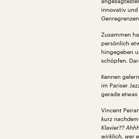
angesagtesten
innovativ und
Genregrenzen
Zusammen habe
persönlich et
hingegeben un
schöpfen. Dar
Kennen gelern
im Pariser Ja
gerade etwas 
Vincent Peiran
kurz nachdem 
Klavier?? Ahhh
wirklich, wer