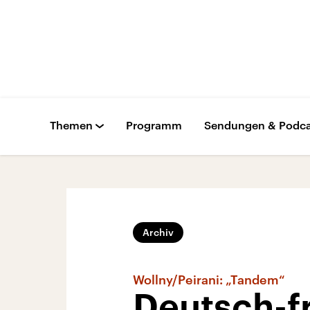
Themen
Programm
Sendungen & Podca
Archiv
Wollny/Peirani: „Tandem“
Deutsch-f