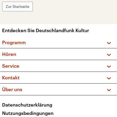
Zur Startseite
Entdecken Sie Deutschlandfunk Kultur
Programm
Vorschau und Rückschau
Hören
Sendungen und Podcasts
Livestream
Service
Musikliste
Frequenzen (UKW + DAB+)
FAQ
Kontakt
Kakadu – Das Kinderprogramm
Apps
Archiv
Hörerservice
Über uns
Newsletter
Social Media
Deutschlandradio
RSS
Datenschutzerklärung
Presse
Veranstaltungen
Nutzungsbedingungen
Karriere