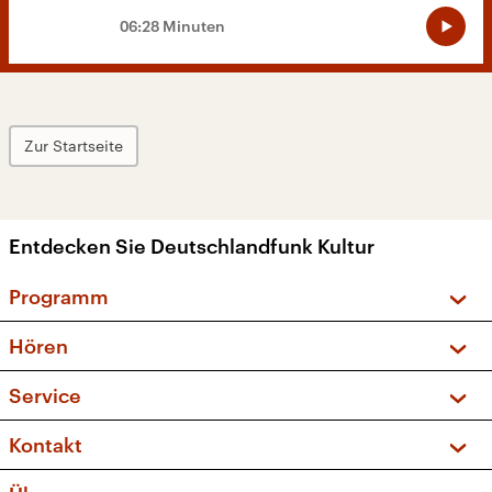
06:28 Minuten
Zur Startseite
Entdecken Sie Deutschlandfunk Kultur
Programm
Vorschau und Rückschau
Hören
Sendungen und Podcasts
Livestream
Service
Musikliste
Frequenzen (UKW + DAB+)
FAQ
Kontakt
Kakadu – Das Kinderprogramm
Apps
Archiv
Hörerservice