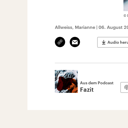
© 
Allweiss, Marianne
|
06. August 2
Link
Email
Audio her
kopieren/teilen
Aus dem Podcast
Fazit