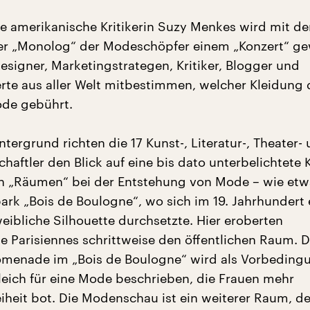
e amerikanische Kritikerin Suzy Menkes wird mit d
 der „Monolog“ der Modeschöpfer einem „Konzert“ g
esigner, Marketingstrategen, Kritiker, Blogger und
te aus aller Welt mitbestimmen, welcher Kleidung 
ode gebührt.
tergrund richten die 17 Kunst-, Literatur-, Theater-
haftler den Blick auf eine bis dato unterbelichtete 
on „Räumen“ bei der Entstehung von Mode – wie et
park „Bois de Boulogne“, wo sich im 19. Jahrhundert 
eibliche Silhouette durchsetzte. Hier eroberten
Parisiennes schrittweise den öffentlichen Raum. D
omenade im „Bois de Boulogne“ wird als Vorbeding
eich für eine Mode beschrieben, die Frauen mehr
heit bot. Die Modenschau ist ein weiterer Raum, der