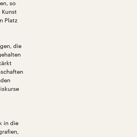
en, so
n Kunst
n Platz
gen, die
gehalten
tärkt
nschaften
 den
iskurse
h
 in die
rafien,