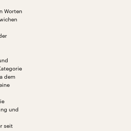
en Worten
ewichen
der
 und
Kategorie
wa dem
eine
ie
ung und
 seit