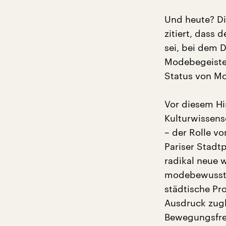
Und heute? Di
zitiert, dass
sei, bei dem D
Modebegeister
Status von M
Vor diesem Hin
Kulturwissensc
– der Rolle v
Pariser Stadt
radikal neue w
modebewusste 
städtische Pr
Ausdruck zugl
Bewegungsfrei