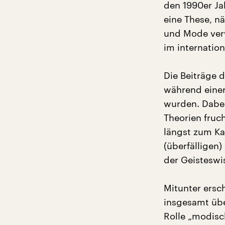
den 1990er Ja
eine These, n
und Mode verw
im internatio
Die Beiträge 
während einer
wurden. Dabei 
Theorien fruc
längst zum Ka
(überfälligen
der Geisteswi
Mitunter ersc
insgesamt übe
Rolle „modisc