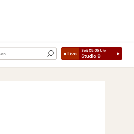
Seit
05:05
Uhr
Live
Studio 9