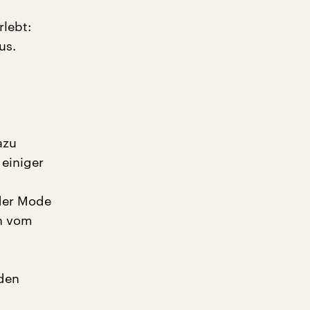
lebt:
us.
,
azu
 einiger
der Mode
en vom
 den