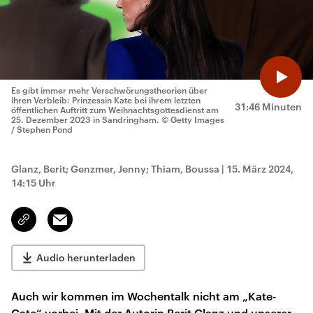
Es gibt immer mehr Verschwörungstheorien über
ihren Verbleib: Prinzessin Kate bei ihrem letzten
31:46 Minuten
öffentlichen Auftritt zum Weihnachtsgottesdienst am
25. Dezember 2023 in Sandringham.
© Getty Images
/ Stephen Pond
Glanz, Berit; Genzmer, Jenny; Thiam, Boussa
|
15. März 2024,
14:15 Uhr
Email
Link
kopieren/teilen
Audio herunterladen
Auch wir kommen im Wochentalk nicht am „Kate-
Gate“ vorbei. Mit der Autorin Berit Glanz und unserer