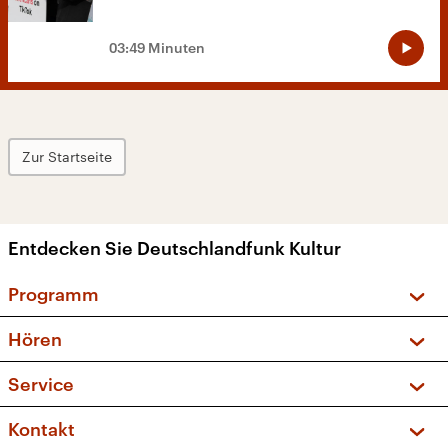
03:49 Minuten
Zur Startseite
Entdecken Sie Deutschlandfunk Kultur
Programm
Vorschau und Rückschau
Hören
Sendungen und Podcasts
Livestream
Service
Musikliste
Frequenzen (UKW + DAB+)
FAQ
Kontakt
Kakadu – Das Kinderprogramm