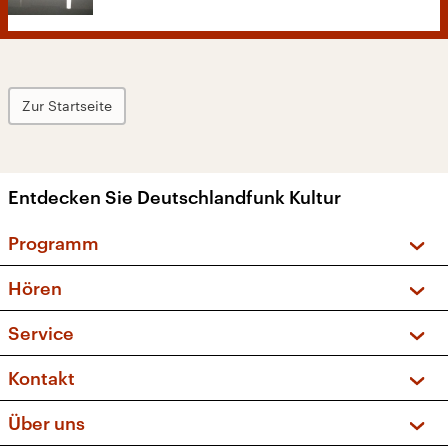
Zur Startseite
Entdecken Sie Deutschlandfunk Kultur
Programm
Vorschau und Rückschau
Hören
Sendungen und Podcasts
Livestream
Service
Musikliste
Frequenzen (UKW + DAB+)
FAQ
Kontakt
Kakadu – Das Kinderprogramm
Apps
Archiv
Hörerservice
Über uns
Newsletter
Social Media