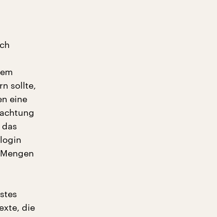
rch
dem
n sollte,
en eine
bachtung
 das
login
n Mengen
rstes
exte, die