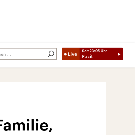
Seit
23:05
Uhr
Live
Fazit
Familie,