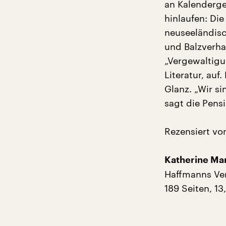
an Kalenderge
hinlaufen: Die
neuseeländisc
und Balzverha
„Vergewaltigun
Literatur, auf
Glanz. „Wir si
sagt die Pensi
Rezensiert vo
Katherine Man
Haffmanns Ver
189 Seiten, 13