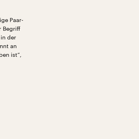
ige Paar-
 Begriff
 in der
innt an
ben ist“,