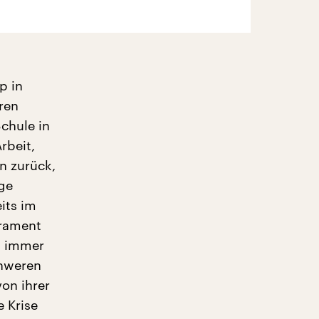
p in
ren
chule in
rbeit,
n zurück,
rge
its im
erament
ch immer
chweren
von ihrer
e Krise