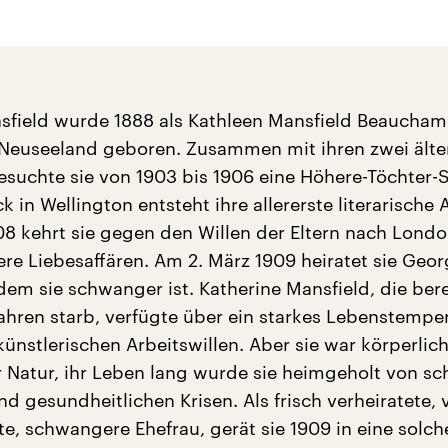
sfield wurde 1888 als Kathleen Mansfield Beaucham
 Neuseeland geboren. Zusammen mit ihren zwei älte
suchte sie von 1903 bis 1906 eine Höhere-Töchter-S
 in Wellington entsteht ihre allererste literarische A
08 kehrt sie gegen den Willen der Eltern nach Londo
re Liebesaffären. Am 2. März 1909 heiratet sie Geo
em sie schwanger ist. Katherine Mansfield, die bere
Jahren starb, verfügte über ein starkes Lebenstemp
künstlerischen Arbeitswillen. Aber sie war körperli
 Natur, ihr Leben lang wurde sie heimgeholt von s
d gesundheitlichen Krisen. Als frisch verheiratete, 
e, schwangere Ehefrau, gerät sie 1909 in eine solch