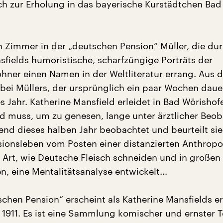
ch zur Erholung in das bayerische Kurstädtchen Bad
in Zimmer in der „deutschen Pension“ Müller, die du
sfields humoristische, scharfzüngige Porträts der
ner einen Namen in der Weltliteratur errang. Aus 
bei Müllers, der ursprünglich ein paar Wochen dauer
s Jahr. Katherine Mansfield erleidet in Bad Wörishof
d muss, um zu genesen, lange unter ärztlicher Beo
end dieses halben Jahr beobachtet und beurteilt sie
ionsleben vom Posten einer distanzierten Anthropo
er Art, wie Deutsche Fleisch schneiden und in große
, eine Mentalitätsanalyse entwickelt...
schen Pension“ erscheint als Katherine Mansfields e
 1911. Es ist eine Sammlung komischer und ernster T