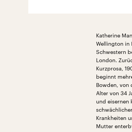
Katherine Man
Wellington in
Schwestern be
London. Zurück
Kurzprosa, 19
beginnt mehre
Bowden, von d
Alter von 34 
und eisernen 
schwächlicher
Krankheiten un
Mutter enterbt