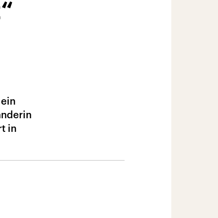
t“
 ein
änderin
t in