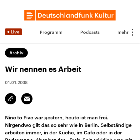
Live
Programm
Podcasts
Archiv
Wir nennen es Arbeit
01.01.2008
Email
Link
kopieren/teilen
Nine to Five war gestern, heute ist man frei.
Nirgendwo gilt das so sehr wie in Berlin. Selbständige
arbeiten immer, in der Küche, im Cafe oder in der
Badewanne. Aber hat das „Frei“-Sein wirklich was mit