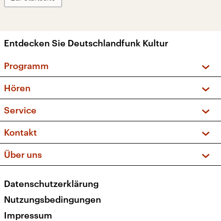
Entdecken Sie Deutschlandfunk Kultur
Programm
Vorschau und Rückschau
Hören
Sendungen und Podcasts
Livestream
Service
Musikliste
Frequenzen (UKW + DAB+)
FAQ
Kontakt
Kakadu – Das Kinderprogramm
Apps
Archiv
Hörerservice
Über uns
Newsletter
Social Media
Deutschlandradio
RSS
Datenschutzerklärung
Presse
Veranstaltungen
Nutzungsbedingungen
Karriere
Impressum
Transparenz