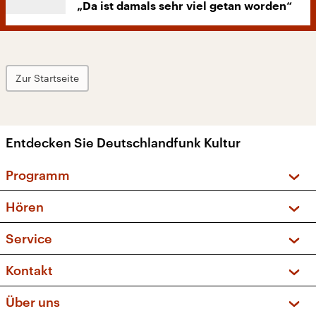
„Da ist damals sehr viel getan worden“
Zur Startseite
Entdecken Sie Deutschlandfunk Kultur
Programm
Vorschau und Rückschau
Hören
Sendungen und Podcasts
Livestream
Service
Musikliste
Frequenzen (UKW + DAB+)
FAQ
Kontakt
Kakadu – Das Kinderprogramm
Apps
Archiv
Hörerservice
Über uns
Newsletter