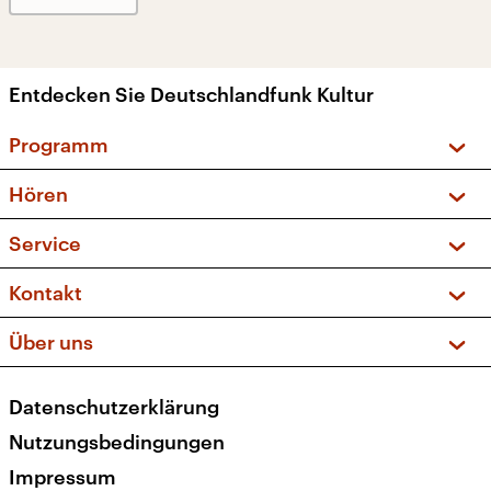
Entdecken Sie Deutschlandfunk Kultur
Programm
Vorschau und Rückschau
Hören
Sendungen und Podcasts
Livestream
Service
Musikliste
Frequenzen (UKW + DAB+)
FAQ
Kontakt
Kakadu – Das Kinderprogramm
Apps
Archiv
Hörerservice
Über uns
Newsletter
Social Media
Deutschlandradio
RSS
Datenschutzerklärung
Presse
Veranstaltungen
Nutzungsbedingungen
Karriere
Impressum
Transparenz