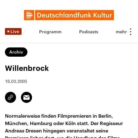
Live
Programm
Podcasts
Archiv
Willenbrock
16.03.2005
Email
Link
kopieren/teilen
Normalerweise finden Filmpremieren in Berlin,
München, Hamburg oder Köln statt. Der Regisseur
Andreas Dresen hingegen veranstaltet seine
Premieren lieber dort, wo die Handlung des Films