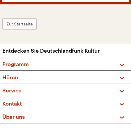
Zur Startseite
Entdecken Sie Deutschlandfunk Kultur
Programm
Vorschau und Rückschau
Hören
Sendungen und Podcasts
Livestream
Service
Musikliste
Frequenzen (UKW + DAB+)
FAQ
Kontakt
Kakadu – Das Kinderprogramm
Apps
Archiv
Hörerservice
Über uns
Newsletter
Social Media
Deutschlandradio
RSS