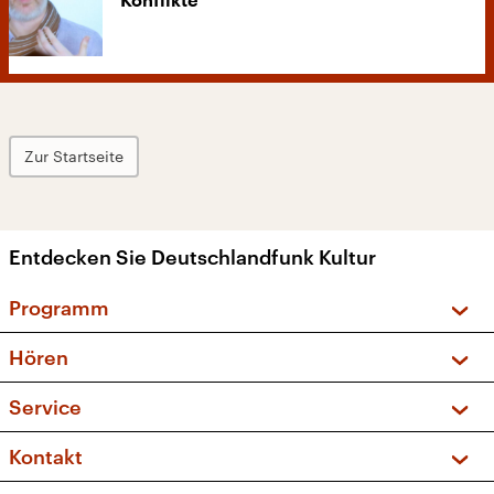
Konflikte“
Zur Startseite
Entdecken Sie Deutschlandfunk Kultur
Programm
Vorschau und Rückschau
Hören
Sendungen und Podcasts
Livestream
Service
Musikliste
Frequenzen (UKW + DAB+)
FAQ
Kontakt
Kakadu – Das Kinderprogramm
Apps
Archiv