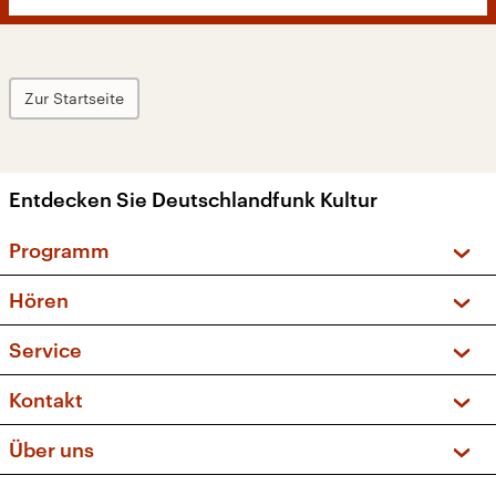
Zur Startseite
Entdecken Sie Deutschlandfunk Kultur
Programm
Vorschau und Rückschau
Hören
Sendungen und Podcasts
Livestream
Service
Musikliste
Frequenzen (UKW + DAB+)
FAQ
Kontakt
Kakadu – Das Kinderprogramm
Apps
Archiv
Hörerservice
Über uns
Newsletter
Social Media
Deutschlandradio