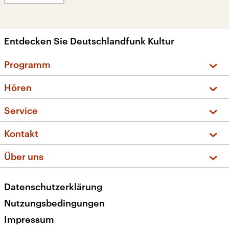
Entdecken Sie Deutschlandfunk Kultur
Programm
Vorschau und Rückschau
Hören
Sendungen und Podcasts
Livestream
Service
Musikliste
Frequenzen (UKW + DAB+)
FAQ
Kontakt
Kakadu – Das Kinderprogramm
Apps
Archiv
Hörerservice
Über uns
Newsletter
Social Media
Deutschlandradio
RSS
Datenschutzerklärung
Presse
Veranstaltungen
Nutzungsbedingungen
Karriere
Impressum
Transparenz