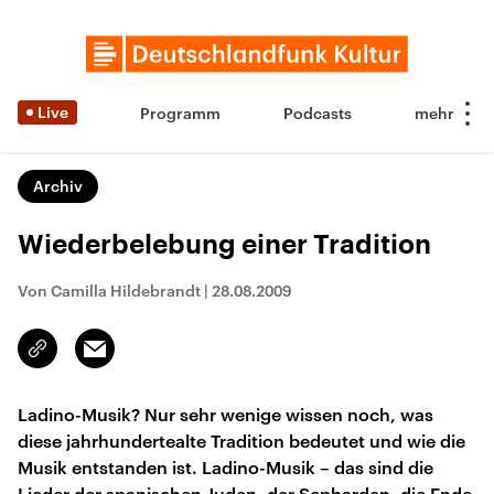
Live
Programm
Podcasts
Archiv
Wiederbelebung einer Tradition
Von Camilla Hildebrandt
|
28.08.2009
Email
Link
kopieren/teilen
Ladino-Musik? Nur sehr wenige wissen noch, was
diese jahrhundertealte Tradition bedeutet und wie die
Musik entstanden ist. Ladino-Musik – das sind die
Lieder der spanischen Juden, der Sepharden, die Ende