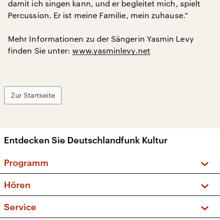
damit ich singen kann, und er begleitet mich, spielt
Percussion. Er ist meine Familie, mein zuhause.“
Mehr Informationen zu der Sängerin Yasmin Levy
finden Sie unter:
www.yasminlevy.net
Zur Startseite
Entdecken Sie Deutschlandfunk Kultur
Programm
Vorschau und Rückschau
Hören
Sendungen und Podcasts
Livestream
Service
Musikliste
Frequenzen (UKW + DAB+)