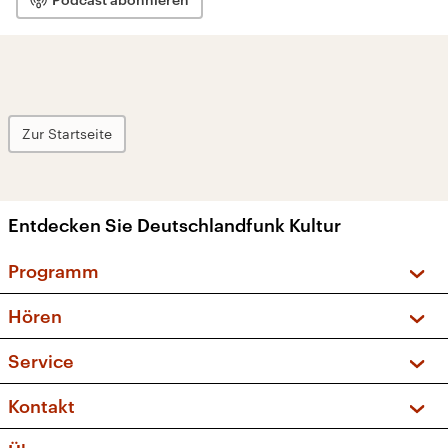
Zur Startseite
Entdecken Sie Deutschlandfunk Kultur
Programm
Vorschau und Rückschau
Hören
Sendungen und Podcasts
Livestream
Service
Musikliste
Frequenzen (UKW + DAB+)
FAQ
Kontakt
Kakadu – Das Kinderprogramm
Apps
Archiv
Hörerservice