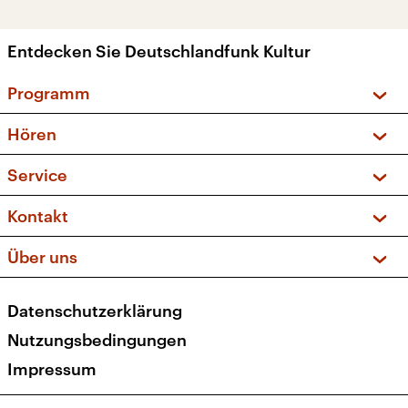
Entdecken Sie Deutschlandfunk Kultur
Programm
Vorschau und Rückschau
Hören
Sendungen und Podcasts
Livestream
Service
Musikliste
Frequenzen (UKW + DAB+)
FAQ
Kontakt
Kakadu – Das Kinderprogramm
Apps
Archiv
Hörerservice
Über uns
Newsletter
Social Media
Deutschlandradio
RSS
Datenschutzerklärung
Presse
Veranstaltungen
Nutzungsbedingungen
Karriere
Impressum
Transparenz
Korrekturen und Richtigstellungen