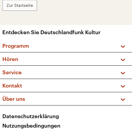
Zur Startseite
Entdecken Sie Deutschlandfunk Kultur
Programm
Vorschau und Rückschau
Hören
Sendungen und Podcasts
Livestream
Service
Musikliste
Frequenzen (UKW + DAB+)
FAQ
Kontakt
Kakadu – Das Kinderprogramm
Apps
Archiv
Hörerservice
Über uns
Newsletter
Social Media
Deutschlandradio
RSS
Datenschutzerklärung
Presse
Veranstaltungen
Nutzungsbedingungen
Karriere