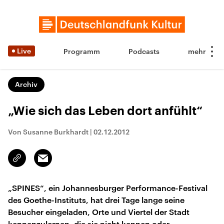
Live
Programm
Podcasts
Archiv
„Wie sich das Leben dort anfühlt“
Von Susanne Burkhardt
|
02.12.2012
Email
Link
kopieren/teilen
„SPINES“, ein Johannesburger Performance-Festival
des Goethe-Instituts, hat drei Tage lange seine
Besucher eingeladen, Orte und Viertel der Stadt
kennenzulernen, die sie nicht kennen oder