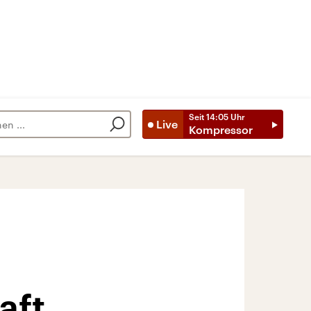
Seit
14:05
Uhr
Live
Kompressor
aft