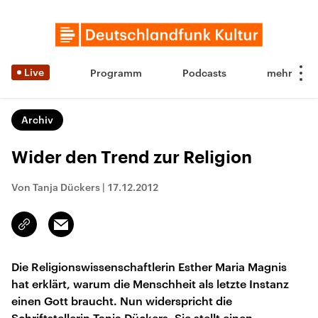
Live
Programm
Podcasts
Archiv
Wider den Trend zur Religion
Von Tanja Dückers
|
17.12.2012
Email
Link
kopieren/teilen
Die Religionswissenschaftlerin Esther Maria Magnis
hat erklärt, warum die Menschheit als letzte Instanz
einen Gott braucht. Nun widerspricht die
Schriftstellerin Tanja Dückers. Sie stellt einen