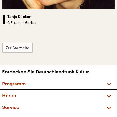
Tanja Dückers
©
Elisabeth Gehlen
Zur Startseite
Entdecken Sie Deutschlandfunk Kultur
Programm
Vorschau und Rückschau
Hören
Sendungen und Podcasts
Livestream
Service
Musikliste
Frequenzen (UKW + DAB+)
FAQ