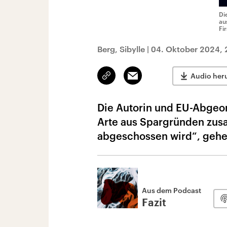
Di
au
Fi
Berg, Sibylle
|
04. Oktober 2024, 
Link
Email
Audio her
kopieren/teilen
Die Autorin und EU-Abgeord
Arte aus Spargründen zus
abgeschossen wird“, gehe 
Aus dem Podcast
Fazit