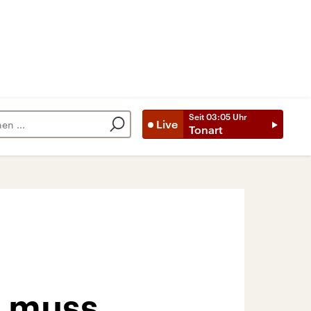
Seit
03:05
Uhr
Live
Tonart
n muss