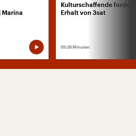
Kulturschaffende forder
| Marina
Erhalt von 3sat
sell‘
05:28 Minuten