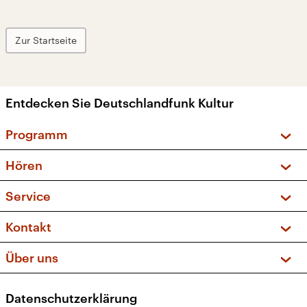
Zur Startseite
Entdecken Sie Deutschlandfunk Kultur
Programm
Vorschau und Rückschau
Hören
Sendungen und Podcasts
Livestream
Service
Musikliste
Frequenzen (UKW + DAB+)
FAQ
Kontakt
Kakadu – Das Kinderprogramm
Apps
Archiv
Hörerservice
Über uns
Newsletter
Social Media
Deutschlandradio
RSS
Datenschutzerklärung
Presse