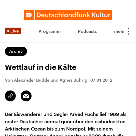
Live
Programm
Podcasts
Archiv
Wettlauf in die Kälte
Von Alexander Budde und Agnes Bührig
|
07.01.2012
Email
Link
kopieren/teilen
Der Eiswanderer und Segler Arved Fuchs lief 1989 als
erster Deutscher einmal quer über den eisbedeckten
Arktischen Ozean bis zum Nordpol. Mit seinem
Haikutter „Dagmar Aaen“ segelte er 2002 durch die