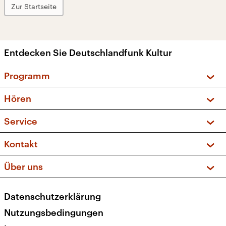
Zur Startseite
Entdecken Sie Deutschlandfunk Kultur
Programm
Vorschau und Rückschau
Hören
Sendungen und Podcasts
Livestream
Service
Musikliste
Frequenzen (UKW + DAB+)
FAQ
Kontakt
Kakadu – Das Kinderprogramm
Apps
Archiv
Hörerservice
Über uns
Newsletter
Social Media
Deutschlandradio
RSS
Datenschutzerklärung
Presse
Veranstaltungen
Nutzungsbedingungen
Karriere