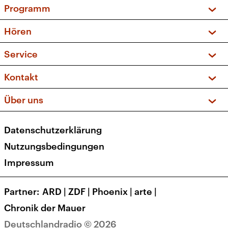
Programm
Vorschau und Rückschau
Hören
Sendungen und Podcasts
Livestream
Service
Musikliste
Frequenzen (UKW + DAB+)
FAQ
Kontakt
Kakadu – Das Kinderprogramm
Apps
Archiv
Hörerservice
Über uns
Newsletter
Social Media
Deutschlandradio
RSS
Datenschutzerklärung
Presse
Veranstaltungen
Nutzungsbedingungen
Karriere
Impressum
Transparenz
Korrekturen und Richtigstellungen
Partner
ARD
|
ZDF
|
Phoenix
|
arte
|
Barrierefreiheit
Chronik der Mauer
Deutschlandradio © 2026