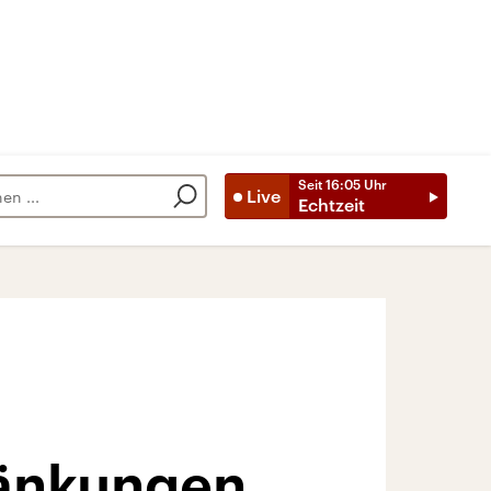
Seit
16:05
Uhr
Live
Echtzeit
ränkungen