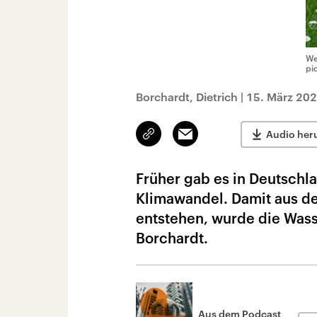
We
pi
Borchardt, Dietrich
|
15. März 202
Link
Email
Audio her
kopieren/teilen
Früher gab es in Deutschl
Klimawandel. Damit aus de
entstehen, wurde die Wasse
Borchardt.
Aus dem Podcast