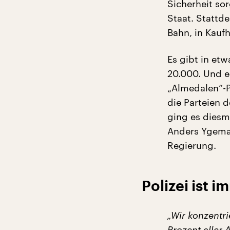
Sicherheit so
Staat. Stattd
Bahn, in Kaufh
Es gibt in etw
20.000. Und es
„Almedalen“-P
die Parteien 
ging es diesm
Anders Ygeman
Regierung.
Polizei ist 
„Wir konzentri
Prozent aller 