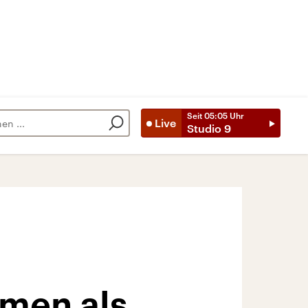
Seit
05:05
Uhr
Live
Studio 9
men als