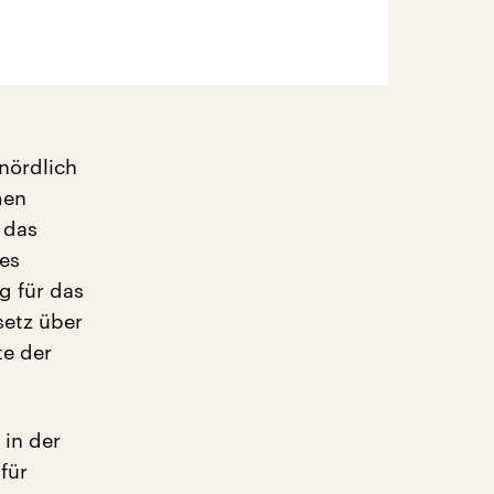
nördlich
men
 das
es
 für das
setz über
te der
in der
für