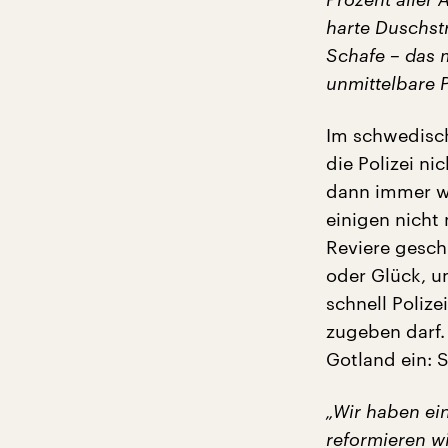
harte Duschst
Schafe – das m
unmittelbare Po
Im schwedisc
die Polizei n
dann immer we
einigen nicht
Reviere gesc
oder Glück, 
schnell Polize
zugeben darf.
Gotland ein: S
„Wir haben ei
reformieren w