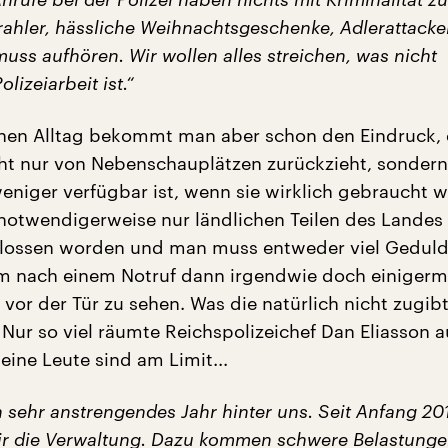
rahler, hässliche Weihnachtsgeschenke, Adlerattacke
uss aufhören. Wir wollen alles streichen, was nicht
lizeiarbeit ist.“
hen Alltag bekommt man aber schon den Eindruck, 
icht nur von Nebenschauplätzen zurückzieht, sonder
niger verfügbar ist, wenn sie wirklich gebraucht wi
 notwendigerweise nur ländlichen Teilen des Landes
hlossen worden und man muss entweder viel Gedul
um nach einem Notruf dann irgendwie doch einiger
i vor der Tür zu sehen. Was die natürlich nicht zugibt
 Nur so viel räumte Reichspolizeichef Dan Eliasson a
eine Leute sind am Limit...
n sehr anstrengendes Jahr hinter uns. Seit Anfang 20
ir die Verwaltung. Dazu kommen schwere Belastung