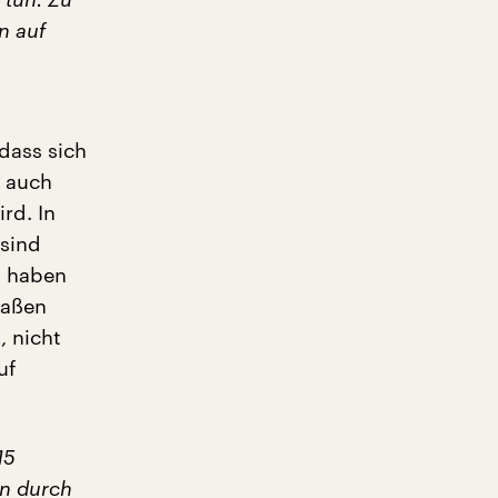
n auf
dass sich
n auch
rd. In
 sind
d haben
maßen
, nicht
uf
15
en durch