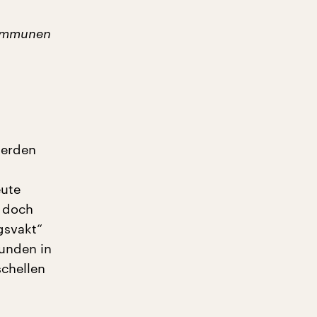
Kommunen
werden
eute
n doch
gsvakt“
tunden in
chellen