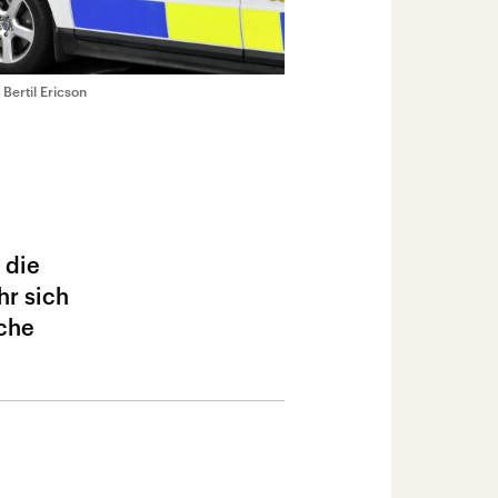
 Bertil Ericson
 die
hr sich
nche