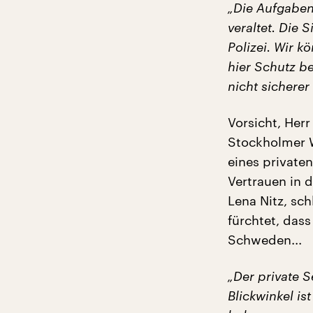
„Die Aufgabent
veraltet. Die 
Polizei. Wir k
hier Schutz b
nicht sicherer 
Vorsicht, Herr
Stockholmer W
eines private
Vertrauen in 
Lena Nitz, sch
fürchtet, das
Schweden...
„Der private 
Blickwinkel is