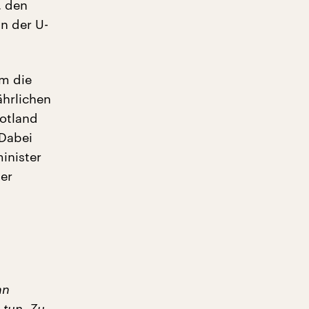
, den
n der U-
um die
ährlichen
Gotland
 Dabei
inister
er
hn
 tun. Zu