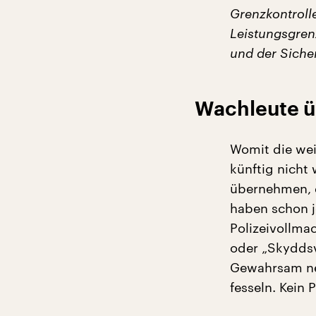
Grenzkontrolle
Leistungsgren
und der Siche
Wachleute ü
Womit die wei
künftig nicht
übernehmen, di
haben schon j
Polizeivollma
oder „Skyddsv
Gewahrsam ne
fesseln. Kein