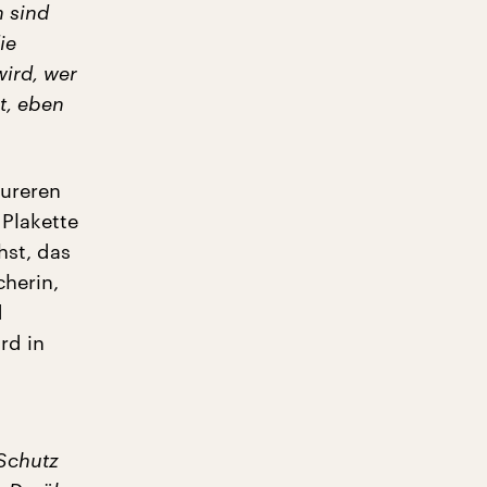
n sind
ie
wird, wer
t, eben
eureren
Plakette
hst, das
cherin,
d
rd in
 Schutz