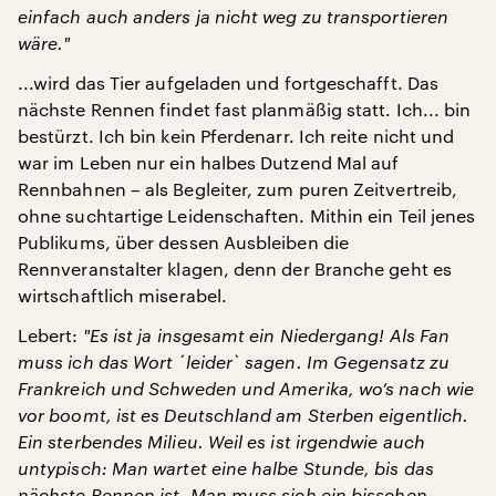
einfach auch anders ja nicht weg zu transportieren
wäre.
"
...wird das Tier aufgeladen und fortgeschafft. Das
nächste Rennen findet fast planmäßig statt. Ich... bin
bestürzt. Ich bin kein Pferdenarr. Ich reite nicht und
war im Leben nur ein halbes Dutzend Mal auf
Rennbahnen – als Begleiter, zum puren Zeitvertreib,
ohne suchtartige Leidenschaften. Mithin ein Teil jenes
Publikums, über dessen Ausbleiben die
Rennveranstalter klagen, denn der Branche geht es
wirtschaftlich miserabel.
Lebert:
"
Es ist ja insgesamt ein Niedergang! Als Fan
muss ich das Wort
´leider
` sagen. Im Gegensatz zu
Frankreich und Schweden und Amerika, wo’s nach wie
vor boomt, ist es Deutschland am Sterben eigentlich.
Ein sterbendes Milieu. Weil es ist irgendwie auch
untypisch: Man wartet eine halbe Stunde, bis das
nächste Rennen ist. Man muss sich ein bisschen