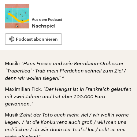
Aus dem Podcast
Nachspiel
Podcast abonnieren
Musik:
"
Hans Freese und sein Rennbahn-Orchester
´Traberlied
`: Trab mein Pferdchen schnell zum Ziel /
denn wir wollen siegen!
`“
Maximilian Pick
: "
Der Hengst ist in Frankreich gelaufen
mit zwei Jahren und hat über 200.000 Euro
gewonnen.
"
Musik:
Zahlt der Toto auch nicht viel / wir woll’n vorne
liegen. / Ist die Konkurrenz auch groß / will man uns
erdrücken / da wär doch der Teufel los / sollt es uns
nicht glücken!“