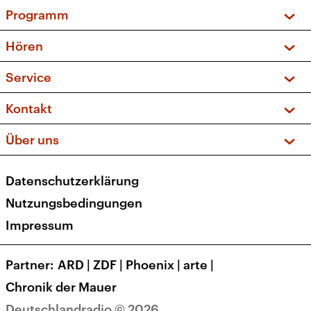
Programm
Vorschau und Rückschau
Hören
Sendungen und Podcasts
Livestream
Service
Musikliste
Frequenzen (UKW + DAB+)
FAQ
Kontakt
Kakadu – Das Kinderprogramm
Apps
Archiv
Hörerservice
Über uns
Newsletter
Social Media
Deutschlandradio
RSS
Datenschutzerklärung
Presse
Veranstaltungen
Nutzungsbedingungen
Karriere
Impressum
Transparenz
Korrekturen und Richtigstellungen
Partner
ARD
|
ZDF
|
Phoenix
|
arte
|
Barrierefreiheit
Chronik der Mauer
Deutschlandradio © 2026