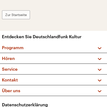
Zur Startseite
Entdecken Sie Deutschlandfunk Kultur
Programm
Vorschau und Rückschau
Hören
Sendungen und Podcasts
Livestream
Service
Musikliste
Frequenzen (UKW + DAB+)
FAQ
Kontakt
Kakadu – Das Kinderprogramm
Apps
Archiv
Hörerservice
Über uns
Newsletter
Social Media
Deutschlandradio
RSS
Datenschutzerklärung