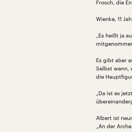
Frosch, die En
Wienke, 11 Jah
„Es heißt ja a
mitgenommen 
Es gibt aber 
Selbst wenn, 
die Hauptfigu
„Da ist es jetz
übereinanderg
Albert ist neu
„An der Arche