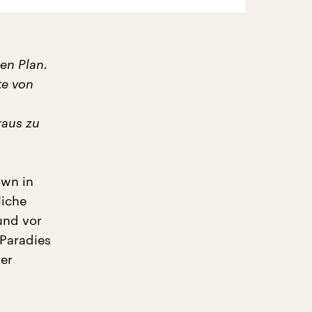
en Plan.
te von
raus zu
own in
liche
und vor
 Paradies
ier