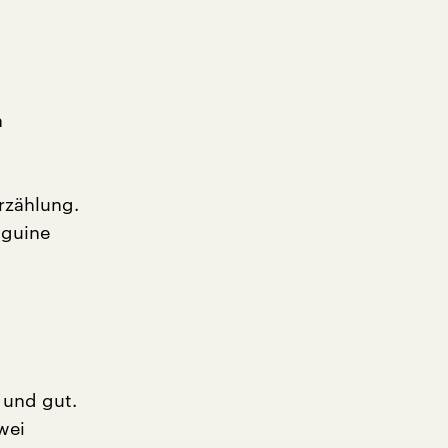
n
rzählung.
nguine
t und gut.
wei