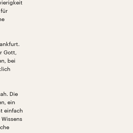
wierigkeit
 für
ne
ankfurt.
r Gott,
en, bei
lich
ah. Die
n, ein
t einfach
s Wissens
sche