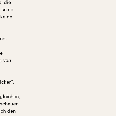
, die
 seine
 keine
en.
ne
, von
icker“.
gleichen,
a schauen
uch den