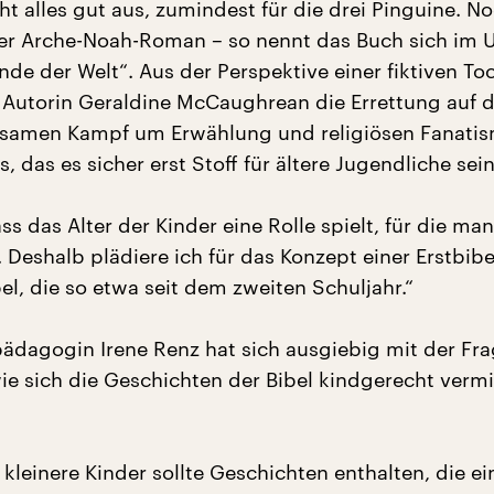
t alles gut aus, zumindest für die drei Pinguine. N
 der Arche-Noah-Roman – so nennt das Buch sich im U
nde der Welt“. Aus der Perspektive einer fiktiven To
 Autorin Geraldine McCaughrean die Errettung auf 
usamen Kampf um Erwählung und religiösen Fanatis
 das es sicher erst Stoff für ältere Jugendliche sei
ss das Alter der Kinder eine Rolle spielt, für die man
. Deshalb plädiere ich für das Konzept einer Erstbib
el, die so etwa seit dem zweiten Schuljahr.“
pädagogin Irene Renz hat sich ausgiebig mit der Fr
ie sich die Geschichten der Bibel kindgerecht vermi
r kleinere Kinder sollte Geschichten enthalten, die ei