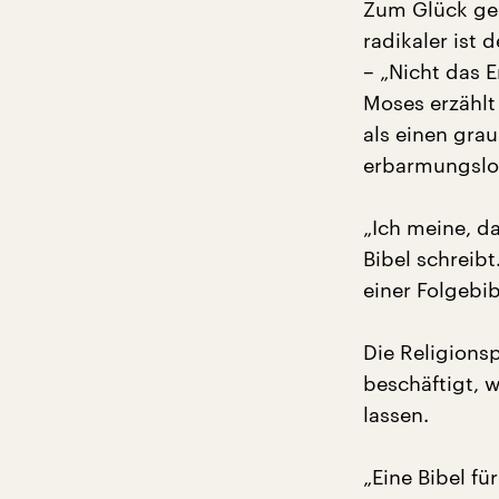
Zum Glück geh
radikaler ist
– „Nicht das E
Moses erzählt
als einen gra
erbarmungslos,
„Ich meine, da
Bibel schreibt
einer Folgebib
Die Religions
beschäftigt, w
lassen.
„Eine Bibel fü