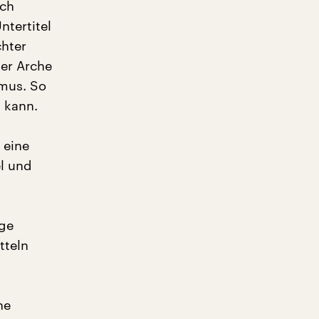
och
ntertitel
chter
der Arche
mus. So
n kann.
 eine
el und
age
tteln
ne