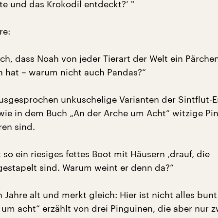
te und das Krokodil entdeckt?‘ "
re:
uch, dass Noah von jeder Tierart der Welt ein Pärche
hat – warum nicht auch Pandas?“
ausgesprochen unkuschelige Varianten der Sintflut-E
wie in dem Buch „An der Arche um Acht“ witzige Pi
ren sind.
t so ein riesiges fettes Boot mit Häusern ‚drauf, die
estapelt sind. Warum weint er denn da?“
n Jahre alt und merkt gleich: Hier ist nicht alles bun
 um acht“ erzählt von drei Pinguinen, die aber nur z