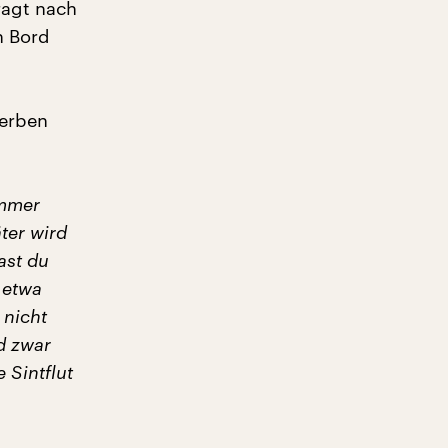
ragt nach
n Bord
terben
immer
ter wird
hast du
u etwa
 nicht
d zwar
 Sintflut