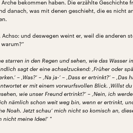
ie Arche bekommen haben. Die erzählte Geschichte f
nd danach, was mit denen geschieht, die es nicht a
en.
n. Achso: und deswegen weint er, weil die anderen s
 warum?“
ne starren in den Regen und sehen, wie das Wasser 
Endlich sagt der eine achselzuckend: ‚Früher oder spä
ken.‘ – ‚Was?‘ – ‚Na ja-‘ – ‚Dass er ertrinkt?‘ – ‚Das 
 antwortet er mit einem vorwurfsvollen Blick. ‚Willst d
sehen, wie unser Freund ertrinkt?‘ – ‚Nein, ich werde
ich nämlich schon weit weg bin, wenn er ertrinkt, un
he Noah. Jetzt schau‘ mich nicht so komisch an, diese
h nicht meine Idee!‘ "