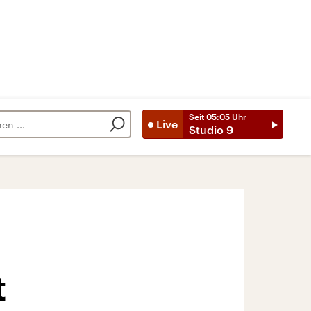
Seit
05:05
Uhr
Live
Studio 9
t