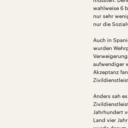
mussten. Denn
wahlweise 6 b
nur sehr wenig
nur die Sozia
Auch in Spanie
wurden Wehrpf
Verweigerung 
aufwendiger w
Akzeptanz fan
Zivildienstlei
Anders sah es 
Zivildienstle
Jahrhundert v
Land vier Jah