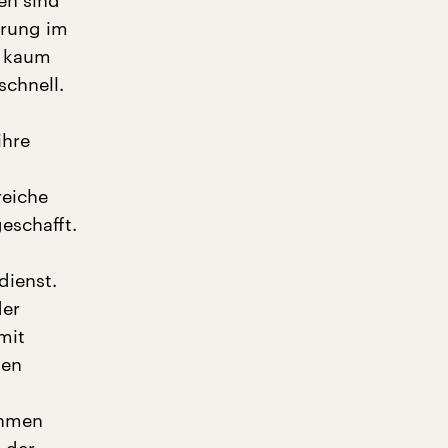
en sind
hrung im
e kaum
schnell.
ihre
reiche
eschafft.
dienst.
der
mit
gen
ehmen