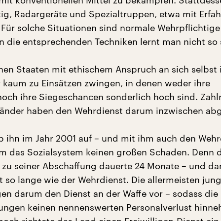
 mit konventionellen Mittel zu bekämpfen. Stattdess
ig, Radargeräte und Spezialtruppen, etwa mit Erfa
Für solche Situationen sind normale Wehrpflichtig
n die entsprechenden Techniken lernt man nicht so 
nen Staaten mit ethischem Anspruch an sich selbst 
 kaum zu Einsätzen zwingen, in denen weder ihre
noch ihre Siegeschancen sonderlich hoch sind. Zahl
änder haben den Wehrdienst darum inzwischen abg
b ihn im Jahr 2001 auf – und mit ihm auch den Wehr
m das Sozialsystem keinen großen Schaden. Denn 
is zu seiner Abschaffung dauerte 24 Monate – und da
 so lange wie der Wehrdienst. Die allermeisten jun
en darum den Dienst an der Waffe vor – sodass die
tungen keinen nennenswerten Personalverlust hinn