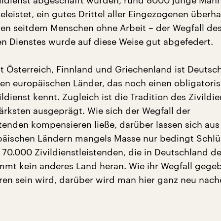
ildienst abgeschafft wurden, rund 8000 junge Männ
eleistet, ein gutes Drittel aller Eingezogenen überh
raten seitdem Menschen ohne Arbeit – der Wegfall de
en Dienstes wurde auf diese Weise gut abgefedert.
Österreich, Finnland und Griechenland ist Deutsc
zten europäischen Länder, das noch einen obligatori
ldienst kennt. Zugleich ist die Tradition des Zivildi
tärksten ausgeprägt. Wie sich der Wegfall der
istenden kompensieren ließe, darüber lassen sich aus
päischen Ländern mangels Masse nur bedingt Schlü
 70.000 Zivildienstleistenden, die in Deutschland de
ommt kein anderes Land heran. Wie ihr Wegfall gegeb
en sein wird, darüber wird man hier ganz neu nac