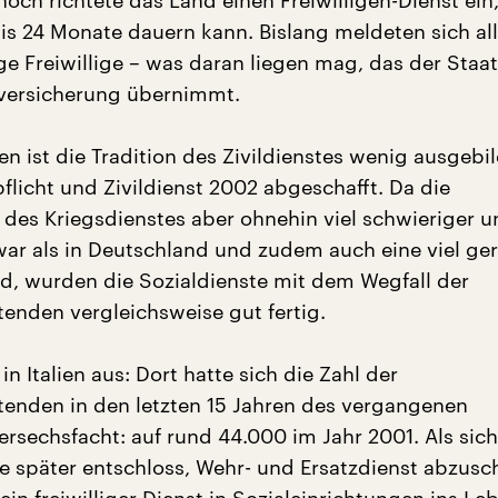
och richtete das Land einen Freiwilligen-Dienst ein,
is 24 Monate dauern kann. Bislang meldeten sich al
e Freiwillige – was daran liegen mag, das der Staat 
lversicherung übernimmt.
n ist die Tradition des Zivildienstes wenig ausgebil
licht und Zivildienst 2002 abgeschafft. Da die
des Kriegsdienstes aber ohnehin viel schwieriger u
ar als in Deutschland und zudem auch eine viel ge
d, wurden die Sozialdienste mit dem Wegfall der
stenden vergleichsweise gut fertig.
in Italien aus: Dort hatte sich die Zahl der
istenden in den letzten 15 Jahren des vergangenen
ersechsfacht: auf rund 44.000 im Jahr 2001. Als sic
re später entschloss, Wehr- und Ersatzdienst abzusc