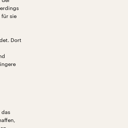
 der
lerdings
für sie
det. Dort
nd
ringere
h das
haffen,