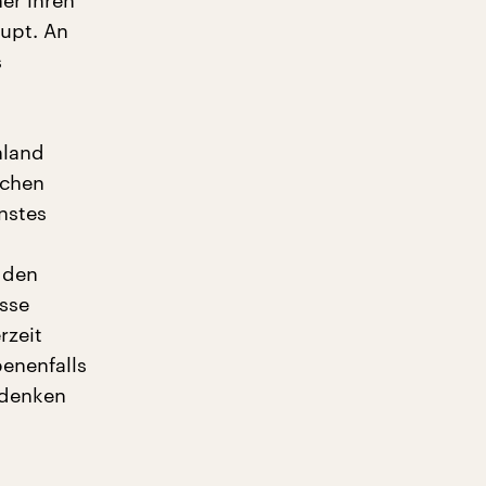
er ihren
aupt. An
s
hland
schen
enstes
 den
sse
rzeit
enenfalls
hdenken