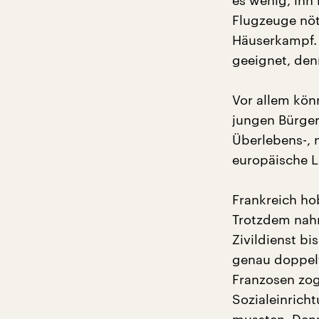
es wenig, ihn
Flugzeuge nöt
Häuserkampf. 
geeignet, den
Vor allem kön
jungen Bürger
Überlebens-, 
europäische L
Frankreich ho
Trotzdem nah
Zivildienst b
genau doppelt
Franzosen zog
Sozialeinrich