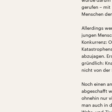
wurde darum ei
gerufen – mit 
Menschen den 
Allerdings we
jungen Mensch
Konkurrenz: O
Katastrophensc
abzujagen. Ers
gründlich: Kn
nicht von der
Noch einen an
abgeschafft w
ohnehin nur vi
man auch in d