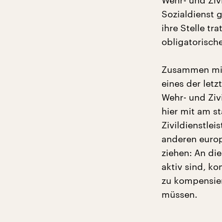
Wehr- und Ziv
Sozialdienst g
ihre Stelle t
obligatorisch
Zusammen mit 
eines der let
Wehr- und Zivi
hier mit am s
Zivildienstle
anderen euro
ziehen: An die
aktiv sind, k
zu kompensier
müssen.