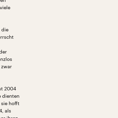
ben
viele
 die
rrscht
d
nder
enzlos
d zwar
st 2004
e dienten
sie hofft
, als