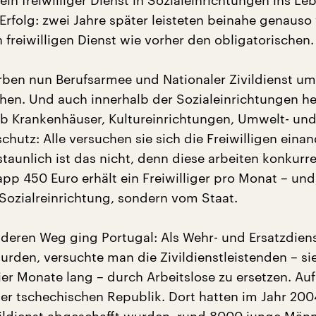
n freiwilliger Dienst in Sozialeinrichtungen ins Le
Erfolg: zwei Jahre später leisteten beinahe genauso 
freiwilligen Dienst wie vorher den obligatorischen.
rben nun Berufsarmee und Nationaler Zivildienst um
en. Und auch innerhalb der Sozialeinrichtungen he
b Krankenhäuser, Kultureinrichtungen, Umwelt- un
hutz: Alle versuchen sie sich die Freiwilligen eina
taunlich ist das nicht, denn diese arbeiten konkurr
app 450 Euro erhält ein Freiwilliger pro Monat – un
 Sozialreinrichtung, sondern vom Staat.
deren Weg ging Portugal: Als Wehr- und Ersatzdien
urden, versuchte man die Zivildienstleistenden – si
er Monate lang – durch Arbeitslose zu ersetzen. Auf 
er tschechischen Republik. Dort hatten im Jahr 2004