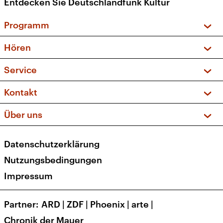
Entdecken Sie Deutschlandfunk Kultur
Programm
Vorschau und Rückschau
Hören
Sendungen und Podcasts
Livestream
Service
Musikliste
Frequenzen (UKW + DAB+)
FAQ
Kontakt
Kakadu – Das Kinderprogramm
Apps
Archiv
Hörerservice
Über uns
Newsletter
Social Media
Deutschlandradio
RSS
Datenschutzerklärung
Presse
Veranstaltungen
Nutzungsbedingungen
Karriere
Impressum
Transparenz
Korrekturen und Richtigstellungen
Partner
ARD
|
ZDF
|
Phoenix
|
arte
|
Barrierefreiheit
Chronik der Mauer