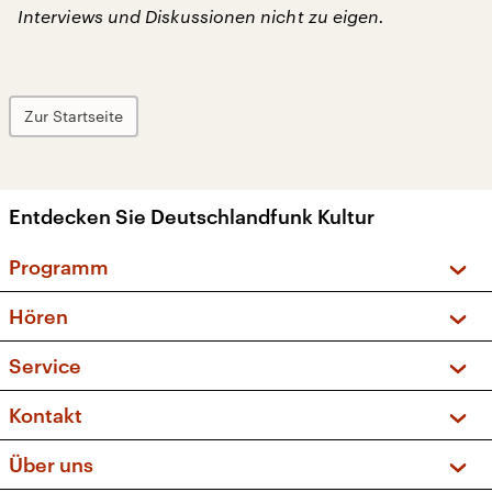
Interviews und Diskussionen nicht zu eigen.
Zur Startseite
Entdecken Sie Deutschlandfunk Kultur
Programm
Vorschau und Rückschau
Hören
Sendungen und Podcasts
Livestream
Service
Musikliste
Frequenzen (UKW + DAB+)
FAQ
Kontakt
Kakadu – Das Kinderprogramm
Apps
Archiv
Hörerservice
Über uns
Newsletter
Social Media