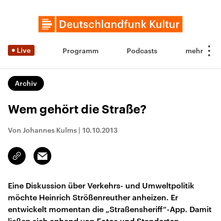
Live
Programm
Podcasts
Archiv
Wem gehört die Straße?
Von Johannes Kulms
|
10.10.2013
Email
Link
kopieren/teilen
Eine Diskussion über Verkehrs- und Umweltpolitik
möchte Heinrich Strößenreuther anheizen. Er
entwickelt momentan die „Straßensheriff“-App. Damit
ließen sich anhand von Fotos und Standorten