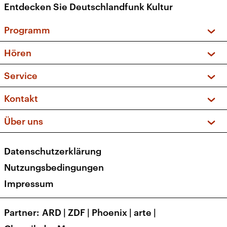
Entdecken Sie Deutschlandfunk Kultur
Programm
Vorschau und Rückschau
Hören
Sendungen und Podcasts
Livestream
Service
Musikliste
Frequenzen (UKW + DAB+)
FAQ
Kontakt
Kakadu – Das Kinderprogramm
Apps
Archiv
Hörerservice
Über uns
Newsletter
Social Media
Deutschlandradio
RSS
Datenschutzerklärung
Presse
Veranstaltungen
Nutzungsbedingungen
Karriere
Impressum
Transparenz
Korrekturen und Richtigstellungen
Partner
ARD
|
ZDF
|
Phoenix
|
arte
|
Barrierefreiheit