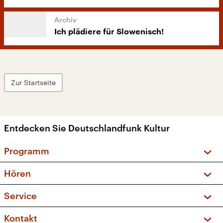
Ich plädiere für Slowenisch!
Zur Startseite
Entdecken Sie Deutschlandfunk Kultur
Programm
Vorschau und Rückschau
Hören
Sendungen und Podcasts
Livestream
Service
Musikliste
Frequenzen (UKW + DAB+)
FAQ
Kontakt
Kakadu – Das Kinderprogramm