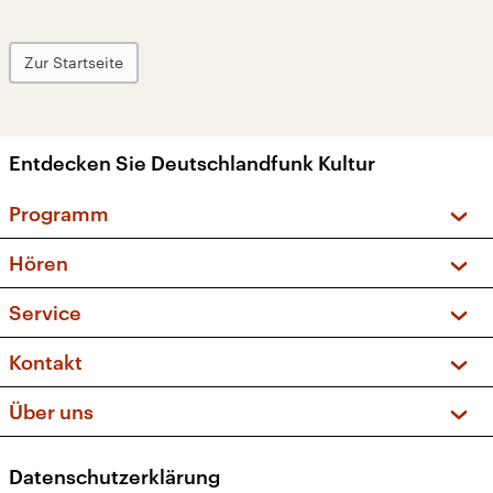
Zur Startseite
Entdecken Sie Deutschlandfunk Kultur
Programm
Vorschau und Rückschau
Hören
Sendungen und Podcasts
Livestream
Service
Musikliste
Frequenzen (UKW + DAB+)
FAQ
Kontakt
Kakadu – Das Kinderprogramm
Apps
Archiv
Hörerservice
Über uns
Newsletter
Social Media
Deutschlandradio
RSS
Datenschutzerklärung
Presse