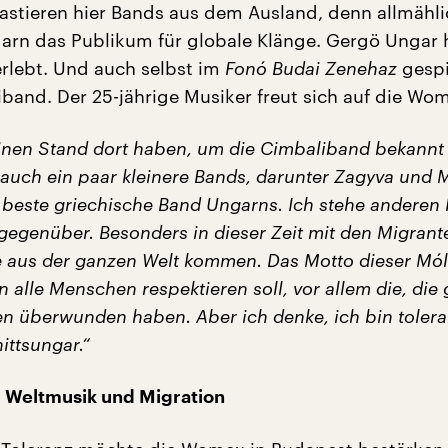
stieren hier Bands aus dem Ausland, denn allmähli
arn das Publikum für globale Klänge. Gergö Ungar h
erlebt. Und auch selbst im
Fonó Budai Zenehaz
gespi
iband. Der 25-jährige Musiker freut sich auf die Wo
inen Stand dort haben, um die Cimbaliband bekannt
auch ein paar kleinere Bands, darunter Zagyva und 
e beste griechische Band Ungarns. Ich stehe anderen 
 gegenüber. Besonders in dieser Zeit mit den Migran
 aus der ganzen Welt kommen. Das Motto dieser
Mól
an alle Menschen respektieren soll, vor allem die, die
en überwunden haben. Aber ich denke, ich bin tolera
ittsungar.“
 Weltmusik und Migration