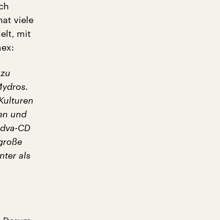
ch
at viele
elt, mit
mex:
 zu
Mydros.
Kulturen
ten und
dva
-CD
 große
nter als