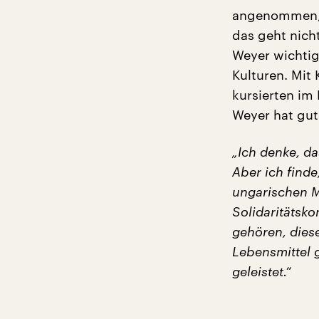
angenommen, a
das geht nich
Weyer wichtig,
Kulturen. Mit
kursierten im
Weyer hat gu
„Ich denke, d
Aber ich finde
ungarischen Mu
Solidaritätsk
gehören, dies
Lebensmittel g
geleistet.“