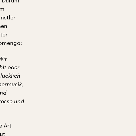
. Darum
mm
nstler
nen
ter
Romengo:
Wir
hlt oder
lücklich
nermusik,
und
eresse und
e Art
ut