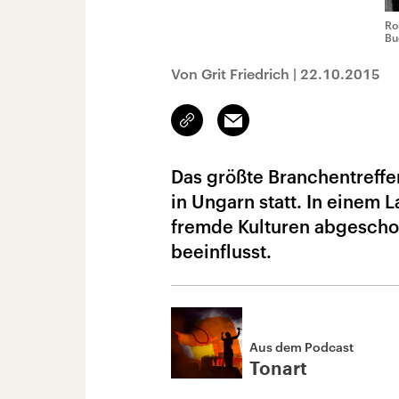
Ro
Bu
Von Grit Friedrich
|
22.10.2015
Link
Email
kopieren/teilen
Das größte Branchentreffe
in Ungarn statt. In einem 
fremde Kulturen abgeschot
beeinflusst.
Aus dem Podcast
Tonart