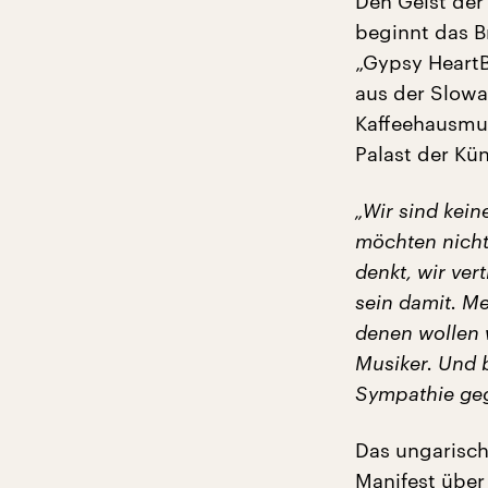
Den Geist der
beginnt das B
„Gypsy HeartB
aus der Slowa
Kaffeehausmu
Palast der Kü
„Wir sind kein
möchten nicht
denkt, wir ver
sein damit. M
denen wollen w
Musiker. Und 
Sympathie ge
Das ungarisch
Manifest über