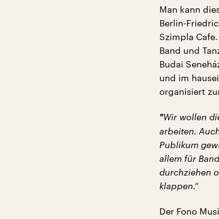
Man kann dies
Berlin-Friedr
Szimpla Cafe.
Band und Tanz
Budai Seneház
und im hausei
organisiert 
"
Wir wollen d
arbeiten. Auch
Publikum gewi
allem für Ban
durchziehen o
klappen.“
Der Fono Musi