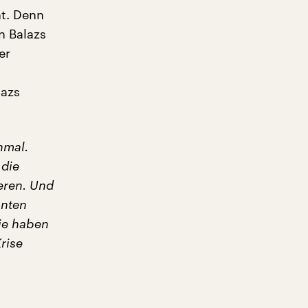
ht. Denn
n Balazs
er
lazs
hmal.
 die
ieren. Und
anten
ie haben
rise