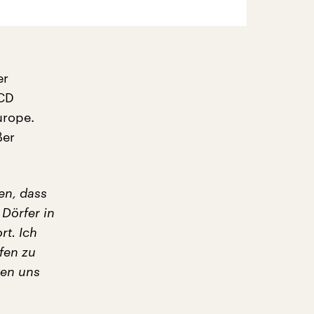
er
 CD
urope.
ßer
en, dass
 Dörfer in
t. Ich
fen zu
ten uns