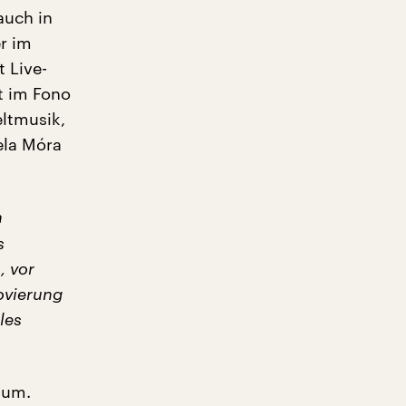
auch in
r im
 Live-
t im Fono
eltmusik,
ela Móra
n
s
, vor
ovierung
les
äum.