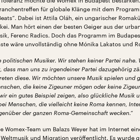
 Toleranz möchte die Womex in Budapest bestärken
ranchentreffen für globale Klänge mit dem Progra
eats“. Dabei ist Attila Oláh, ein ungarischer Romakü
kei. Man hört einen der besten Geiger aus der urba
sik, Ferenc Radics. Doch das Programm im Budapes
nste wäre unvollständig ohne Mónika Lakatos und 
e politischen Musiker. Wir stehen keiner Partei nahe. 
, dass man uns zu irgendeiner Partei dazugehörig zä
treten diese. Wir möchten unsere Musik spielen und g
enschen, die keine Zigeuner mögen oder keine Zigeu
ir ein gutes Beispiel zeigen, also glückliche Musik 
bei Menschen, die vielleicht keine Roma kennen, Int
genüber der ganzen Roma-Gemeinschaft wecken.“
e Womex-Team um Balazs Weyer hat im Internet ein
 Weltmusik und Migration veröffentlicht. Es wurde g