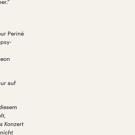
er.“
eur Periné
ypsy-
neon
nur auf
 diesem
lt,
s Konzert
nicht