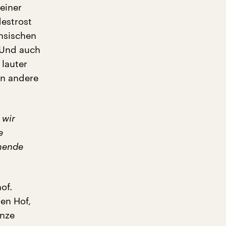
einer
estrost
hsischen
 Und auch
 lauter
an andere
 wir
e
nende
of.
en Hof,
anze