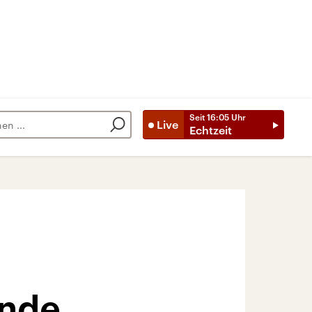
Seit
16:05
Uhr
Live
Echtzeit
ende