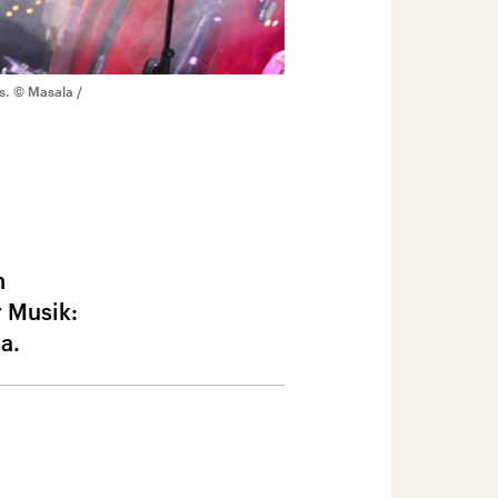
s.
© Masala /
n
 Musik:
a.