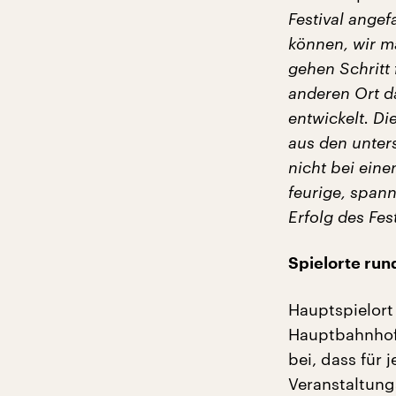
Festival angef
können, wir ma
gehen Schritt 
anderen Ort da
entwickelt. Di
aus den unter
nicht bei eine
feurige, span
Erfolg des Fest
Spielorte ru
Hauptspielort
Hauptbahnhof 
bei, dass für
Veranstaltung