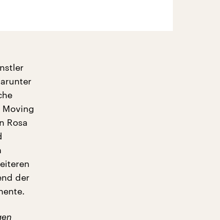
nstler
Darunter
che
A Moving
on Rosa
d
n
eiteren
end der
nente.
gen