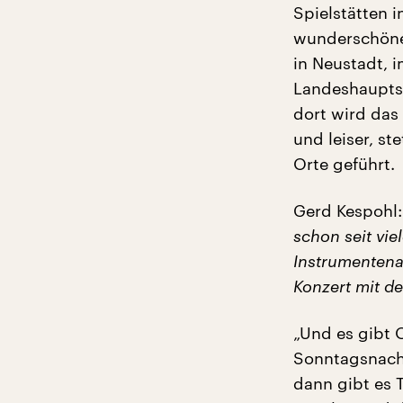
Spielstätten i
wunderschönen
in Neustadt, 
Landeshauptst
dort wird das
und leiser, st
Orte geführt.
Gerd Kespohl
schon seit vi
Instrumenten
Konzert mit de
„Und es gibt 
Sonntagsnachm
dann gibt es T