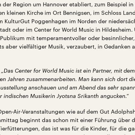
n der Region um Hannover etabliert, zum Beispiel in 
 kleinen Kirche im Ort Bennigsen, im Schloss Land
im KulturGut Poggenhagen im Norden der niedersäc
adt oder im Center for World Music in Hildesheim.
 Publikum mit temperamentvoller oder besinnlicher,
ets aber vielfältiger Musik, verzaubert, in Gedanken 
:
„Das Center for World Music ist ein Partner, mit dem
elen Jahren zusammenarbeiten. Man kann sich dort di
ausstellung anschauen und am Abend das sehr span
r indischen Musikerin Jyotsna Srikanth angucken.“
Open-Air-Veranstaltungen wie auf dem Gut Adolphsh
ittag beginnt das schon mit einer Führung über d
ierfütterungen, das ist was für die Kinder, für die g