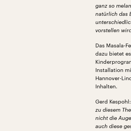
ganz so melan
natürlich das 
unterschiedli
vorstellen wir
Das Masala-Fes
dazu bietet e
Kinderprogram
Installation m
Hannover-Lind
Inhalten.
Gerd Kespohl:
zu diesem The
nicht die Auge
auch diese ges