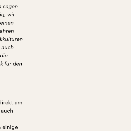
ja sagen
g, wir
 einen
Jahren
ikkulturen
s auch
 die
k für den
direkt am
 auch
 einige