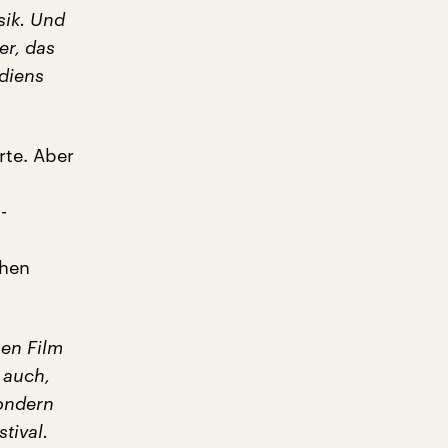
sik. Und
er, das
ndiens
rte. Aber
-
chen
nen Film
 auch,
sondern
tival.