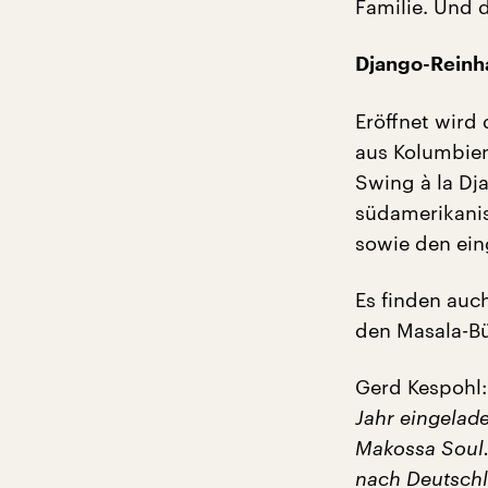
Familie. Und 
Django-Reinha
Eröffnet wird
aus Kolumbien
Swing à la Dj
südamerikanis
sowie den ein
Es finden auch
den Masala-Bü
Gerd Kespohl:
Jahr eingelade
Makossa Soul.
nach Deutschla