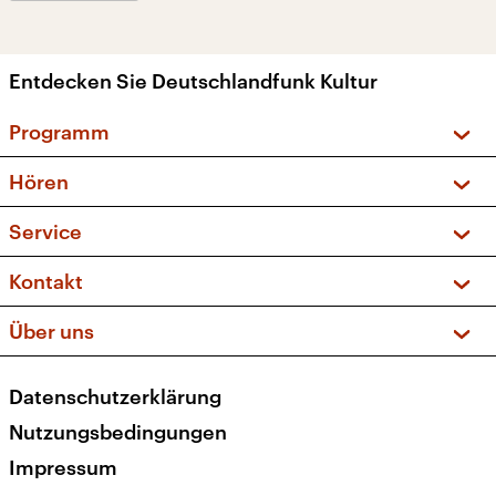
Entdecken Sie Deutschlandfunk Kultur
Programm
Vorschau und Rückschau
Hören
Sendungen und Podcasts
Livestream
Service
Musikliste
Frequenzen (UKW + DAB+)
FAQ
Kontakt
Kakadu – Das Kinderprogramm
Apps
Archiv
Hörerservice
Über uns
Newsletter
Social Media
Deutschlandradio
RSS
Datenschutzerklärung
Presse
Veranstaltungen
Nutzungsbedingungen
Karriere
Impressum
Transparenz