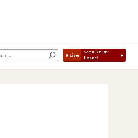
Seit
10:05
Uhr
Live
Lesart