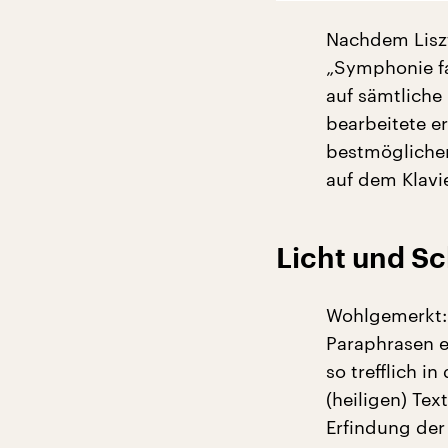
Nachdem Liszt
„Symphonie fa
auf sämtliche
bearbeitete e
bestmögliche
auf dem Klavie
Licht und S
Wohlgemerkt: 
Paraphrasen e
so trefflich i
(heiligen) Tex
Erfindung der