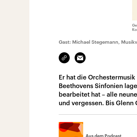
Ge
Ko
Gast: Michael Stegemann, Musikw
Link
Email
kopieren/teilen
Er hat die Orchestermusik 
Beethovens Sinfonien lagen
bearbeitet hat – alle neu
und vergessen. Bis Glenn
Aus dem Podcast