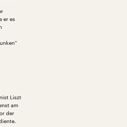
er
 er es
n
funken“
ist Liszt
ienst am
vor der
iente.