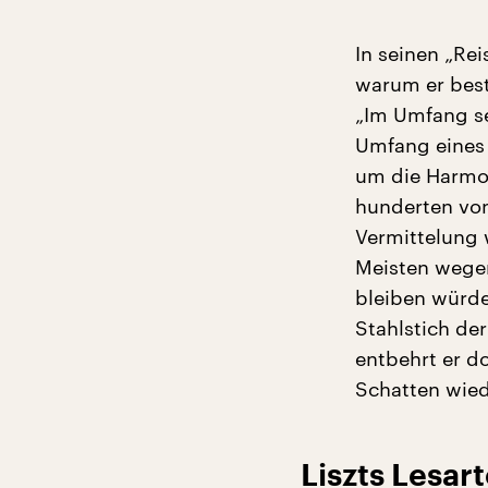
In seinen „Re
warum er best
„Im Umfang se
Umfang eines 
um die Harmo
hunderten von
Vermittelung 
Meisten wegen
bleiben würde
Stahlstich der
entbehrt er d
Schatten wie
Liszts Lesar