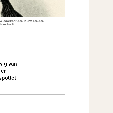
 Wiederkehr des Tauftages des
hlandradio
dwig van
ier
spottet