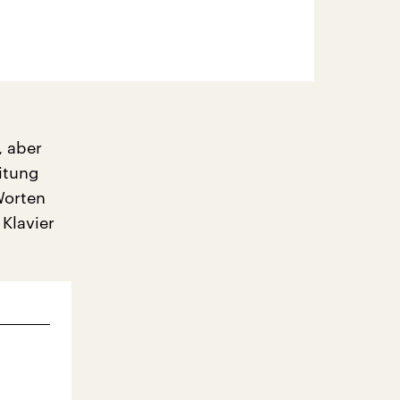
, aber
itung
Worten
Klavier