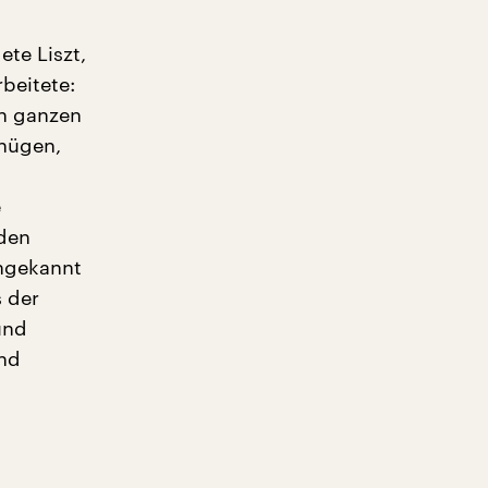
ete Liszt,
beitete:
en ganzen
nügen,
e
 den
ungekannt
 der
 und
und