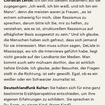
Ich bin mit diesem Statement auf sie
Christian Lerch:
zugegangen: „Ich weiß, ich bin weiß, und ich bin ein
Mann“, denn die meisten waren ja Frauen, „es ist
extrem schwierig für mich, über Rassismus zu
sprechen, darum bitte ich Sie, mir zu helfen, zu
verstehen, wie es ist, strukturellem Rassismus auf
alltäglicher Basis ausgesetzt zu sein.“ Und ich glaube,
die Menschen haben sich gefreut, dass sich jemand
für sie interessiert. Man muss schon sagen, DeLisle in
Mississippi, wo ich die Interviews geführt habe, liegt
nicht gerade auf der Landkarte der Medien. Man
kommt auch sehr mühsam dorthin, das ist wirklich
tiefste Einöde. Ich glaube, jeder Besucher, der Fragen
stellt in die Richtung, ist sehr gewollt. Egal, ob es ein
weißer oder ein Schwarzer Journalist ist.
Sie haben sich für eine ganz
Deutschlandfunk Kultur:
bestimmte Erzählperspektive entschieden, um Ihre
eigenen Erfahrungen zu schildern. Sie sprechen in
Du-Form, zu einem Kind. Ihrem Kind?