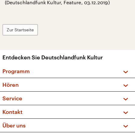
(Deutschlandfunk Kultur, Feature, 03.12.2019)
Zur Startseite
Entdecken Sie Deutschlandfunk Kultur
Programm
Vorschau und Rückschau
Hören
Sendungen und Podcasts
Livestream
Service
Musikliste
Frequenzen (UKW + DAB+)
FAQ
Kontakt
Kakadu – Das Kinderprogramm
Apps
Archiv
Hörerservice
Über uns
Newsletter
Social Media